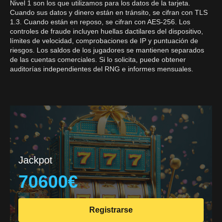
Nivel 1 son los que utilizamos para los datos de la tarjeta.
Cuando sus datos y dinero están en tránsito, se cifran con TLS
1.3. Cuando están en reposo, se cifran con AES-256. Los
controles de fraude incluyen huellas dactilares del dispositivo,
límites de velocidad, comprobaciones de IP y puntuación de
riesgos. Los saldos de los jugadores se mantienen separados
de las cuentas comerciales. Si lo solicita, puede obtener
auditorías independientes del RNG e informes mensuales.
Jackpot
70600€
Registrarse