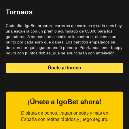
Torneos
Cada día, IgoBet organiza carreras de carretes y cada mes hay
una escalera con un premio acumulado de €5000 para los
ganadores. A menos que se indique lo contrario, obtienes un
punto por cada euro que ganas. Los partidos empatados se
deciden por qué jugador anotó primero. Podríamos tener happy
hours con puntos dobles, que se anunciarán con antelación.
Únete al torneo
¡Únete a IgoBet ahora!
Disfruta de bonos, tragamonedas y más en
España con retiros rápidos y juego seguro.