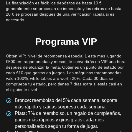
La financiación es fácil: los depósitos de hasta 10 €
generalmente se procesan de inmediato y los retiros de hasta
20 € se procesan después de una verificación rápida si es
necesario.
Programa VIP
Obtén VIP: Nivel de recompensa especial 1 este mes jugando
€500 en tragamonedas y mesas; te convertirás en VIP una hora
después de alcanzar la meta. Obtienes un punto de estado por
cada €10 que gastas en juegos. Las máquinas tragamonedas
valen 100%, while tables are worth 20%. Cada 30 días se
comprueba tu estado, pero tienes 7 días extra si estás casi en
el siguiente nivel.
Bronce: reembolso del 5% cada semana, soporte
más rápido y caídas sorpresa cada semana.
Plata: 7% de reembolso, un regalo de cumpleaños,
pagos más rápidos y giros gratis cada mes
personalizados según tu forma de jugar.