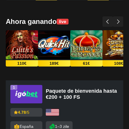
Ahora ganando
110€
189€
61€
108€
1
Paquete de bienvenida hasta
€200 + 100 FS
4.78
/5
España
1–3 zile