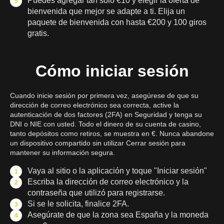
Puedes agregar tan solo €10 y elegir la oferta de
bienvenida que mejor se adapte a ti. Elija un
paquete de bienvenida con hasta €200 y 100 giros
gratis.
Cómo iniciar sesión
Cuando inicie sesión por primera vez, asegúrese de que su
dirección de correo electrónico sea correcta, active la
autenticación de dos factores (2FA) en Seguridad y tenga su
DNI o NIE con usted. Todo el dinero de su cuenta de casino,
tanto depósitos como retiros, se muestra en €. Nunca abandone
un dispositivo compartido sin utilizar Cerrar sesión para
mantener su información segura.
Vaya al sitio o la aplicación y toque "Iniciar sesión"
Escriba la dirección de correo electrónico y la
contraseña que utilizó para registrarse.
Si se le solicita, finalice 2FA.
Asegúrate de que la zona sea España y la moneda