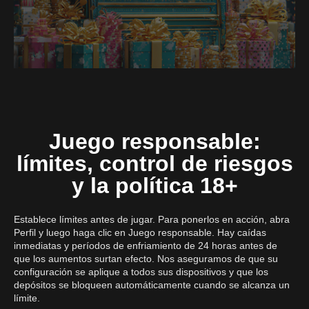
Juego responsable:
límites, control de riesgos
y la política 18+
Establece límites antes de jugar. Para ponerlos en acción, abra
Perfil y luego haga clic en Juego responsable. Hay caídas
inmediatas y períodos de enfriamiento de 24 horas antes de
que los aumentos surtan efecto. Nos aseguramos de que su
configuración se aplique a todos sus dispositivos y que los
depósitos se bloqueen automáticamente cuando se alcanza un
límite.