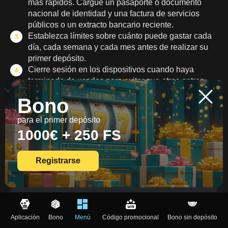
más rápidos. Cargue un pasaporte o documento
nacional de identidad y una factura de servicios
públicos o un extracto bancario reciente.
Establezca límites sobre cuánto puede gastar cada
día, cada semana y cada mes antes de realizar su
primer depósito.
Cierre sesión en los dispositivos cuando haya
terminado de usarlos para evitar que otros entren.
Bono
Las solicitudes superiores a 1000 USD pueden requerir una
selfie y una nota explicando de dónde proviene el dinero. Para
para el primer depósito
pagos, utilice únicamente cuentas que estén a su nombre.
1000€ + 250 FS
Nunca le pediremos su contraseña, número completo de tarjeta
o código de autenticación de dos factores a través del chat o
correo electrónico.
Registrarse
Haz tu apuesta
Aplicación
Bono
Menú
Código promocional
Bono sin depósito