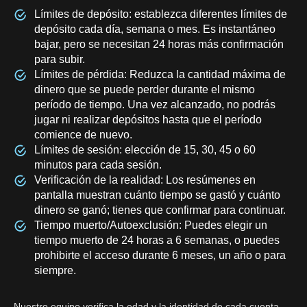
Límites de depósito: establezca diferentes límites de
depósito cada día, semana o mes. Es instantáneo
bajar, pero se necesitan 24 horas más confirmación
para subir.
Límites de pérdida: Reduzca la cantidad máxima de
dinero que se puede perder durante el mismo
período de tiempo. Una vez alcanzado, no podrás
jugar ni realizar depósitos hasta que el período
comience de nuevo.
Límites de sesión: elección de 15, 30, 45 o 60
minutos para cada sesión.
Verificación de la realidad: Los resúmenes en
pantalla muestran cuánto tiempo se gastó y cuánto
dinero se ganó; tienes que confirmar para continuar.
Tiempo muerto/Autoexclusión: Puedes elegir un
tiempo muerto de 24 horas a 6 semanas, o puedes
prohibirte el acceso durante 6 meses, un año o para
siempre.
Nuestro equipo verifica la edad y la identidad de cada cuenta.