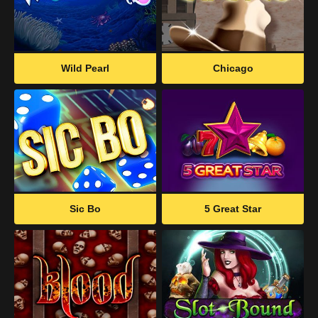
Wild Pearl
Chicago
Sic Bo
5 Great Star