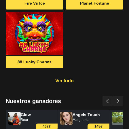
Fire Vs Ice
Planet Fortune
88 Lucky Charms
Ver todo
Nuestros ganadores
Glow
Angels Touch
In
Boar
Marguerita
Ei
467€
148€