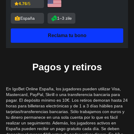
4.76
/5
España
1–3 zile
Reclama tu bono
Pagos y retiros
En IgoBet Online España, los jugadores pueden utilizar Visa,
Mastercard, PayPal, Skrill o una transferencia bancaria para
pagar. El depósito mínimo es 10€. Los retiros demoran hasta 24
horas para billeteras electrónicas y de 1 a 3 días hábiles para
tarjetas/transferencias bancarias. Sólo trabajamos con euros y
tu dinero permanece en una sola cuenta por lo que es fácil
realizar un seguimiento. Además, los jugadores activos en
España pueden recibir un pago gratuito cada día. Se deben